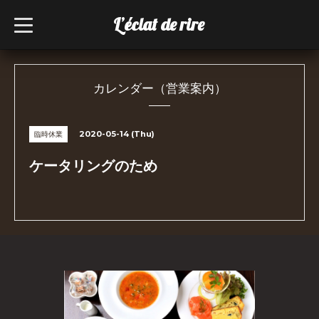
L’éclat de rire
t
o
g
g
l
e
n
カレンダー（営業案内）
a
v
i
g
2020-05-14 (Thu)
臨時休業
a
t
i
ケータリングのため
o
n