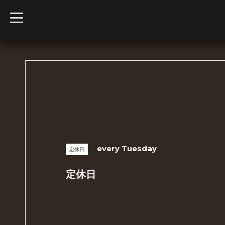
t
o
g
g
l
e
n
a
v
i
g
a
t
i
o
n
every Tuesday
定休日
定休日