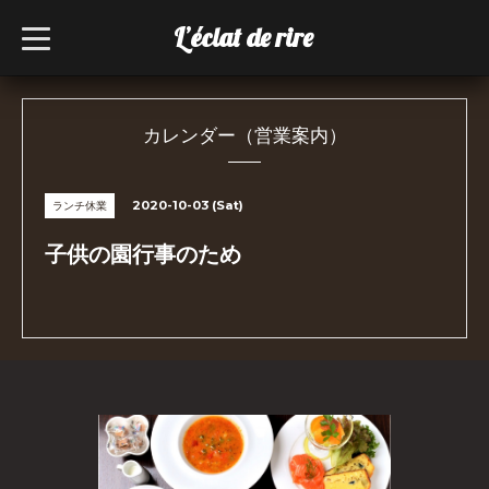
L’éclat de rire
t
o
g
g
l
e
n
カレンダー（営業案内）
a
v
i
g
2020-10-03 (Sat)
ランチ休業
a
t
i
子供の園行事のため
o
n