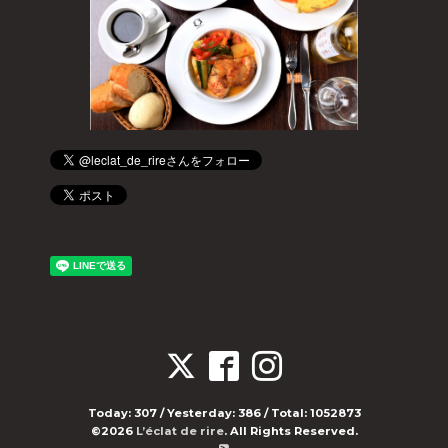
Today:
307
/ Yesterday:
386
/ Total:
1052873
©2026
L’éclat de rire
. All Rights Reserved.