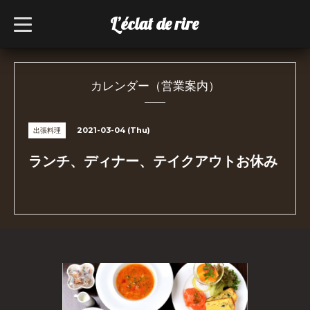
L’éclat de rire
t
o
g
g
l
e
n
カレンダー（営業案内）
a
v
i
g
2021-03-04 (Thu)
出張料理
a
t
i
ランチ、ディナー、テイクアウトお休み
o
n