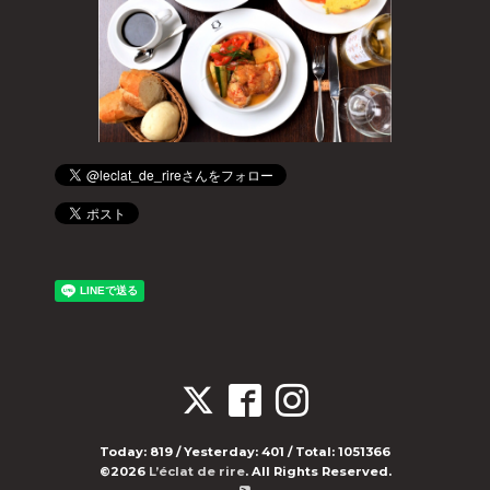
Today:
819
/ Yesterday:
401
/ Total:
1051366
©2026
L’éclat de rire
. All Rights Reserved.