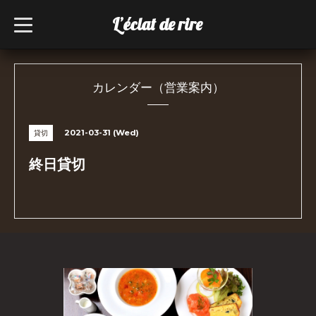
L’éclat de rire
t
o
g
g
l
e
n
カレンダー（営業案内）
a
v
i
g
2021-03-31 (Wed)
貸切
a
t
i
終日貸切
o
n