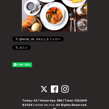
Today:
43
/ Yesterday:
386
/ Total:
1052609
©2026
L’éclat de rire
. All Rights Reserved.