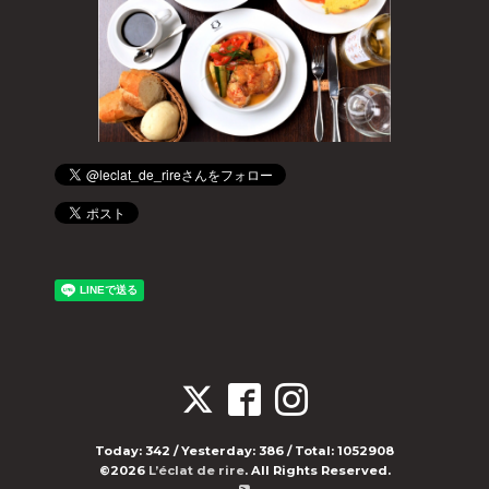
Today:
342
/ Yesterday:
386
/ Total:
1052908
©2026
L’éclat de rire
. All Rights Reserved.