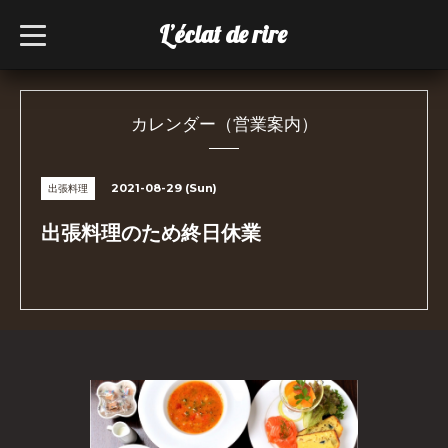
L’éclat de rire
t
o
g
g
l
e
n
カレンダー（営業案内）
a
v
i
g
2021-08-29 (Sun)
出張料理
a
t
i
出張料理のため終日休業
o
n