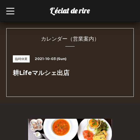
L’éclat de rire
t
o
g
g
l
e
n
カレンダー（営業案内）
a
v
i
g
2021-10-03 (Sun)
臨時休業
a
t
i
耕Lifeマルシェ出店
o
n