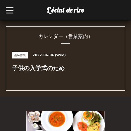
L’éclat de rire
t
o
g
g
l
e
n
カレンダー（営業案内）
a
v
i
g
2022-04-06 (Wed)
臨時休業
a
t
i
子供の入学式のため
o
n