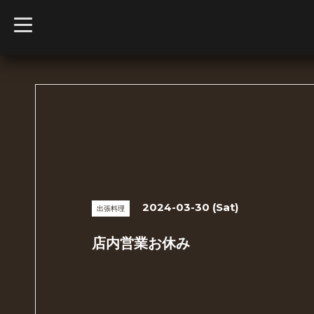
t
o
g
g
l
e
n
a
v
i
g
a
t
i
o
n
2024-03-30 (Sat)
出張料理
店内営業お休み