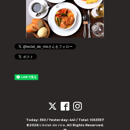
Today:
350
/ Yesterday:
441
/ Total:
1053357
©2026
L’éclat de rire
. All Rights Reserved.