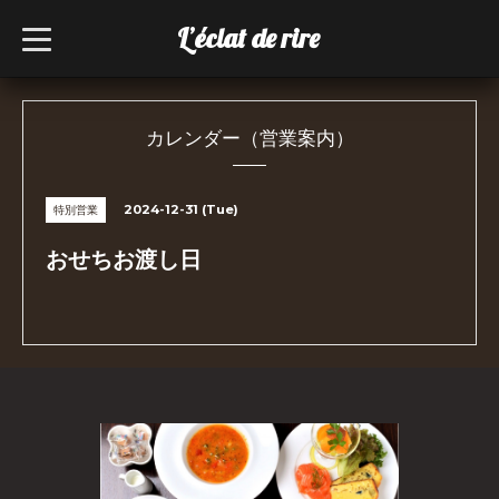
L’éclat de rire
t
o
g
g
l
e
n
カレンダー（営業案内）
a
v
i
g
2024-12-31 (Tue)
特別営業
a
t
i
おせちお渡し日
o
n