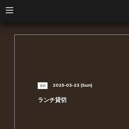
t
o
g
g
l
e
n
a
v
i
g
a
t
i
o
n
2025-03-23 (Sun)
貸切
ランチ貸切