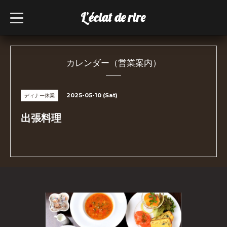
L’éclat de rire
t
o
g
g
l
e
n
カレンダー（営業案内）
a
v
i
g
2025-05-10 (Sat)
ディナー休業
a
t
i
出張料理
o
n