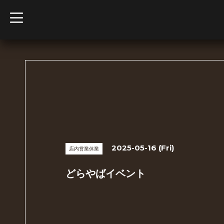
t
o
g
g
l
e
n
a
v
i
g
a
t
i
o
n
2025-05-16 (Fri)
店内営業休業
どらやばイベント