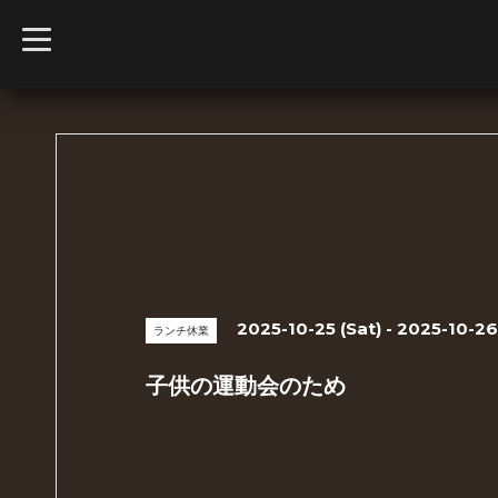
t
o
g
g
l
e
n
a
v
i
g
a
t
i
o
n
2025-10-25 (Sat) - 2025-10-26
ランチ休業
子供の運動会のため