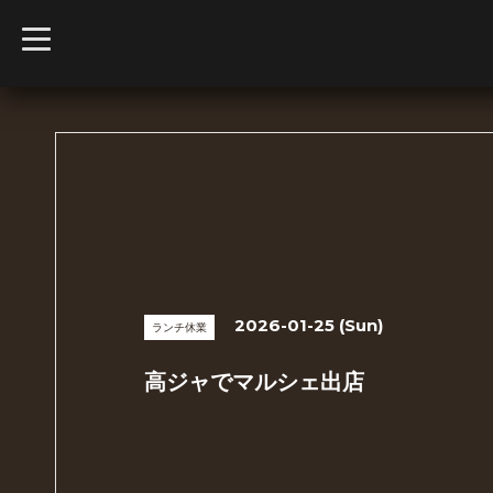
t
o
g
g
l
e
n
a
v
i
g
a
t
i
o
n
2026-01-25 (Sun)
ランチ休業
高ジャでマルシェ出店