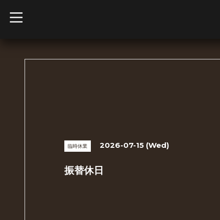
t
o
g
g
l
e
n
a
v
i
g
a
t
i
o
n
2026-07-15 (Wed)
臨時休業
振替休日