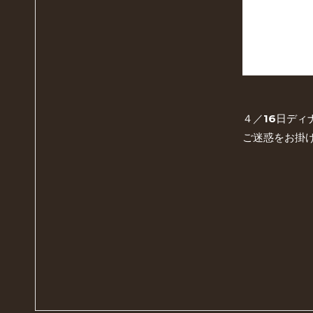
４／16日デ
ご迷惑をお掛