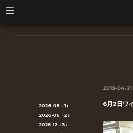
t
o
g
g
l
e
n
a
v
i
g
a
t
i
o
n
2019-04-21
6月2日ワ
2026-08（1）
2026-06（2）
2025-12（3）