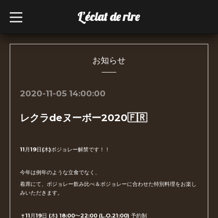
L’éclat de rire
t
o
g
g
l
e
n
お知らせ
a
v
i
g
2020-11-05 14:00:00
a
t
i
レクラdeヌーボー2020🇫🇷
o
n
11月19日(木)ボジョレー解禁です！！
今年は例年のような立食でなく、
着席にて、ボジョレー飲み比べ＆ボジョレーに合わせた特別料理をお楽し
みいただきます。
🍷11月19日 (木) 18:00〜22:00 (L.O.21:00)
予約制