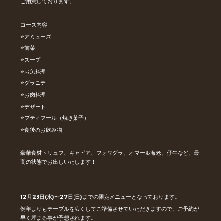
ご用意しております。
コース内容
⭐️アミューズ
⭐️前菜
⭐️スープ
⭐️お魚料理
⭐️グラニテ
⭐️お肉料理
⭐️デザート
⭐️プティフール（焼き菓子）
⭐️食後のお飲み物
豪華食材トリュフ、キャビア、フォワグラ、オマール海老、仔牛など、最
高の状態でお出しいたします！
12月23日(水)〜27日(日)までの限定メニューとなっております。
例年よりもテーブルを広くしてご準備させていただきますので、ご予約が
早く埋まる事が予想されます。