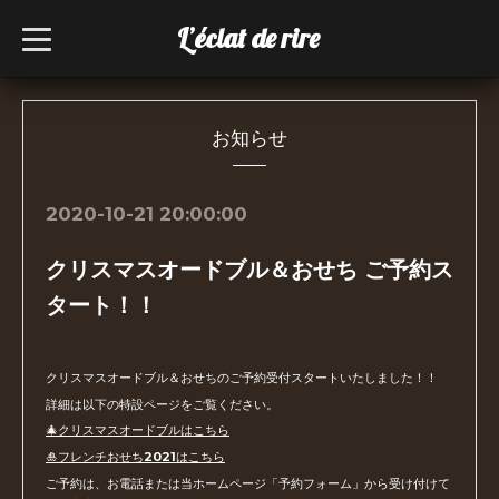
L’éclat de rire
t
o
g
g
l
e
n
お知らせ
a
v
i
g
2020-10-21 20:00:00
a
t
i
クリスマスオードブル＆おせち ご予約ス
o
n
タート！！
クリスマスオードブル＆おせちのご予約受付スタートいたしました！！
詳細は以下の特設ページをご覧ください。
🎄クリスマスオードブルはこちら
🎍フレンチおせち2021はこちら
ご予約は、お電話または当ホームページ「予約フォーム」から受け付けて