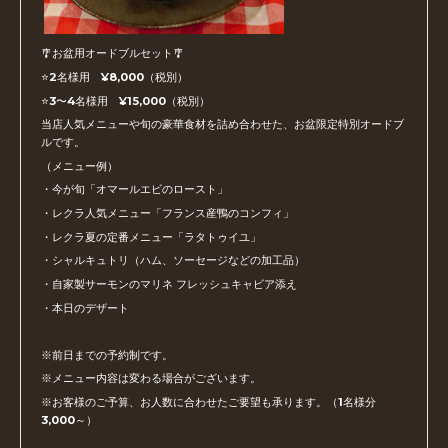
🎐お盆用オードブルセット🎐
⭐️2名様用 ¥8,000（税別）
⭐️3〜4名様用 ¥15,000（税別）
当店人気メニューや旬の豪華食材を詰め合わせた、お盆限定特別オードブ
ルです。
（メニュー例）
・今が旬「オマールエビのロースト」
・レクラ人気メニュー「フランス産鴨のコンフィ」
・レクラ夏の定番メニュー「ラタトゥイユ」
・シャルキュトリ（ハム、ソーセージなどの加工品）
・自家製サーモンのマリネ フレッシュキャビア添え
・本日のデザート
※前日までの予約制です。
※メニュー内容は変わる場合がございます。
※お客様のご予算、お人数に合わせたご要望も承ります。（1名様分
3,000～）