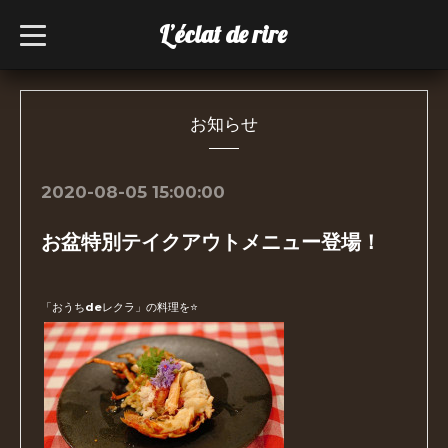
L’éclat de rire
t
o
g
g
l
e
n
お知らせ
a
v
i
g
2020-08-05 15:00:00
a
t
i
お盆特別テイクアウトメニュー登場！
o
n
「おうちdeレクラ」の料理を⭐️