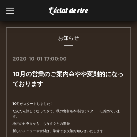
L’éclat de rire
t
o
g
g
l
e
n
お知らせ
a
v
i
g
2020-10-01 17:00:00
a
t
i
10月の営業のご案内🌰やや変則的になっ
o
n
ております
10月がスタートしました！
だんだん涼しくなってきて、秋の食材も本格的にスタートし始めていま
す。
地元のヒラタケも、もうすぐとの事😆
新しいメニューや食材は、準備でき次第お知らせいたします！