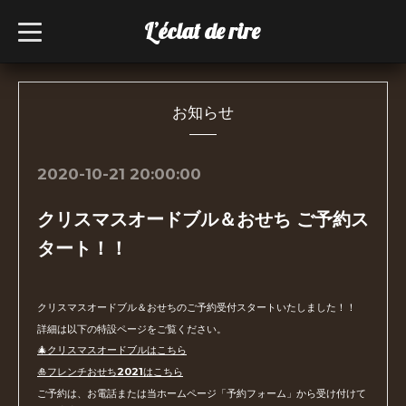
L’éclat de rire
t
o
g
g
l
e
n
お知らせ
a
v
i
g
2020-10-21 20:00:00
a
t
i
クリスマスオードブル＆おせち ご予約ス
o
n
タート！！
クリスマスオードブル＆おせちのご予約受付スタートいたしました！！
詳細は以下の特設ページをご覧ください。
🎄クリスマスオードブルはこちら
🎍フレンチおせち2021はこちら
ご予約は、お電話または当ホームページ「予約フォーム」から受け付けて