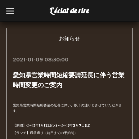
L’éclat de rire
t
o
g
g
l
e
n
お知らせ
a
v
i
g
2021-01-09 08:30:00
a
t
i
愛知県営業時間短縮要請延長に伴う営業
o
n
時間変更のご案内
愛知県営業時間短縮要請の延長に伴い、以下の通りとさせていただきま
す。
【期間】令和3年1月12日(火)～令和3年2月7日(日)
【ランチ】通常通り（前日までの予約制）