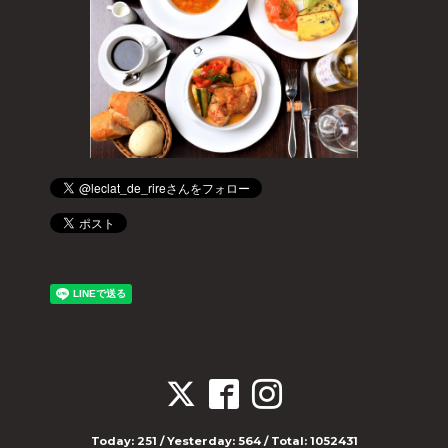
Today:
251
/ Yesterday:
564
/ Total:
1052431