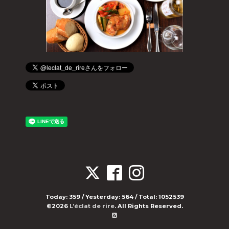
Today:
359
/ Yesterday:
564
/ Total:
1052539
©2026
L’éclat de rire
. All Rights Reserved.