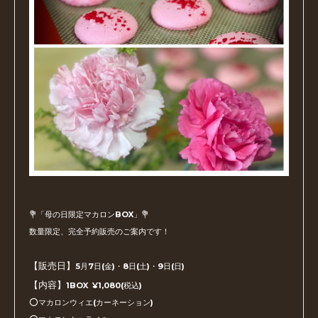
💐「母の日限定マカロンBOX」💐
数量限定、完全予約販売のご案内です！
【販売日】
5月7日(金)・8日(土)・9日(日)
【内容】
1BOX ¥1,080(税込)
⭕️マカロンウィエ(カーネーション)