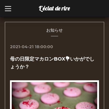
L’éclat de rire
t
o
g
g
l
e
n
お知らせ
a
v
i
g
2021-04-21 18:00:00
a
t
i
母の日限定マカロンBOX💐いかがでし
o
n
ょうか？