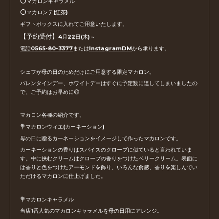
⭕️マカロンキャラメル
⭕️マカロンテ(紅茶)
ギフトボックスに入れてご用意いたします。
【予約受付】
4月22日(木)～
電話0565-80-3377
または
InstagramDM
から承ります。
シェフが母の日のためだけにご用意する限定マカロン。
バレンタインデー、ホワイトデーはすぐに予定数に達してしまいましたの
で、ご予約はお早めに😊
マカロン各種の紹介です。
💐マカロンウィエ(カーネーション)
母の日に贈るカーネーションをイメージして作ったマカロンです。
カーネーションの香りはスパイスのクローブに似ていると言われていま
す。中に挟むクリームはクローブの香りをつけたベリークリーム。表面に
は香りと色をつけたアーモンドを飾り、いろんな食感、香りを楽しんでい
ただけるマカロンに仕上げました。
💐マカロンキャラメル
当店1番人気のマカロンキャラメルを母の日用にアレンジ。