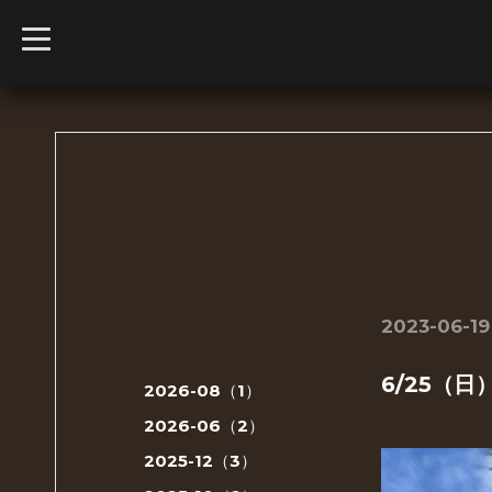
t
o
g
g
l
e
n
a
v
i
g
a
t
i
o
n
2023-06-19
6/25（
2026-08（1）
2026-06（2）
2025-12（3）