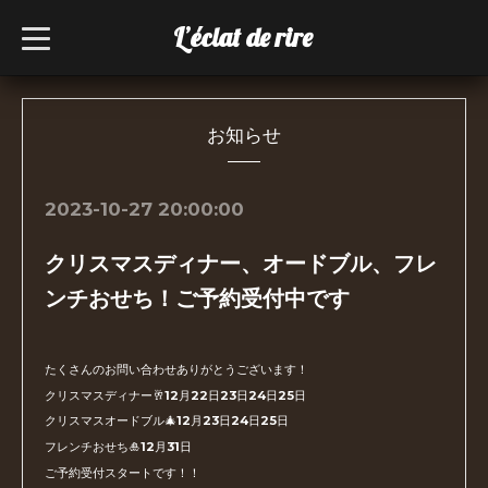
L’éclat de rire
t
o
g
g
l
e
n
お知らせ
a
v
i
g
2023-10-27 20:00:00
a
t
i
クリスマスディナー、オードブル、フレ
o
n
ンチおせち！ご予約受付中です
たくさんのお問い合わせありがとうございます！
クリスマスディナー🥂12月22日23日24日25日
クリスマスオードブル🎄12月23日24日25日
フレンチおせち🎍12月31日
ご予約受付スタートです！！